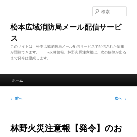
メ
イ
検
ン
索
コ
松本広域消防局メール配信サービ
ン
ス
テ
ン
このサイトは、松本広域消防局メール配信サービスで配信された情報
ツ
が閲覧できます。 ※火災警報、林野火災注意報は、次の解除が出る
へ
まで発令は継続します。
移
動
メ
ホーム
イ
ン
メ
投
←
前へ
次へ
→
ニ
稿
ュ
ナ
ー
ビ
ゲ
林野火災注意報【発令】のお
ー
シ