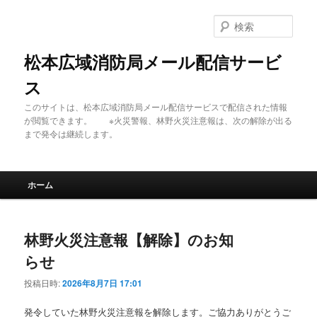
メ
サ
イ
ブ
検
ン
コ
索
コ
ン
松本広域消防局メール配信サービ
ン
テ
ス
テ
ン
ン
ツ
このサイトは、松本広域消防局メール配信サービスで配信された情報
ツ
へ
が閲覧できます。 ※火災警報、林野火災注意報は、次の解除が出る
へ
移
まで発令は継続します。
移
動
動
メ
ホーム
イ
ン
メ
林野火災注意報【解除】のお知
ニ
ュ
らせ
ー
投稿日時:
2026年8月7日 17:01
発令していた林野火災注意報を解除します。ご協力ありがとうご