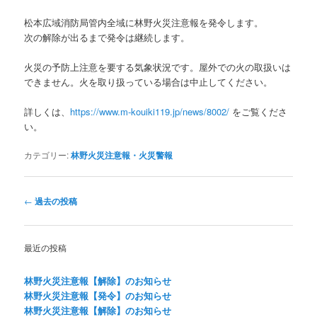
松本広域消防局管内全域に林野火災注意報を発令します。
次の解除が出るまで発令は継続します。
火災の予防上注意を要する気象状況です。屋外での火の取扱いは
できません。火を取り扱っている場合は中止してください。
詳しくは、
https://www.m-kouiki119.jp/news/8002/
をご覧くださ
い。
カテゴリー:
林野火災注意報・火災警報
投
←
過去の投稿
稿
ナ
ビ
最近の投稿
ゲ
ー
林野火災注意報【解除】のお知らせ
シ
林野火災注意報【発令】のお知らせ
ョ
林野火災注意報【解除】のお知らせ