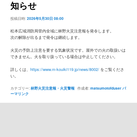
知らせ
ョ
ン
投稿日時:
2026年5月30日 08:00
松本広域消防局管内全域に林野火災注意報を発令します。
次の解除が出るまで発令は継続します。
火災の予防上注意を要する気象状況です。屋外での火の取扱いは
できません。火を取り扱っている場合は中止してください。
詳しくは、
https://www.m-kouiki119.jp/news/8002/
をご覧くださ
い。
カテゴリー:
林野火災注意報・火災警報
作成者:
matsumotofduser
パ
ーマリンク