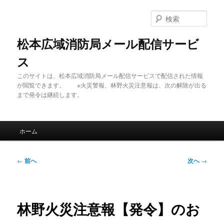
メ
イ
検
ン
索
コ
松本広域消防局メール配信サービ
ン
ス
テ
ン
このサイトは、松本広域消防局メール配信サービスで配信された情報
ツ
が閲覧できます。 ※火災警報、林野火災注意報は、次の解除が出る
へ
まで発令は継続します。
移
動
メ
ホーム
イ
ン
メ
投
←
前へ
次へ
→
ニ
稿
ュ
ナ
ー
ビ
ゲ
林野火災注意報【発令】のお
ー
シ